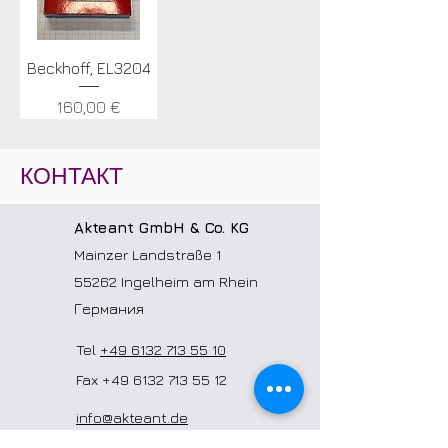
Beckhoff, EL3204
Цена
160,00 €
КОНТАКТ
Akteant GmbH & Co. KG
Mainzer Landstraße 1
55262 Ingelheim am Rhein
Германия
Tel
+49 6132 713 55 10
Fax
+49 6132 713 55 12
info@akteant.de