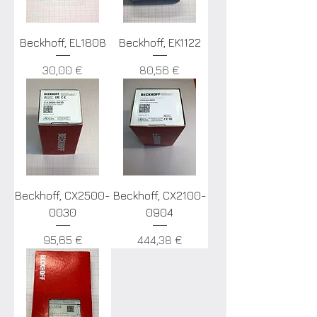
Beckhoff, EL1808
Beckhoff, EK1122
Цена
Цена
30,00 €
80,56 €
Beckhoff, CX2500-
Beckhoff, CX2100-
0030
0904
Цена
Цена
95,65 €
444,38 €