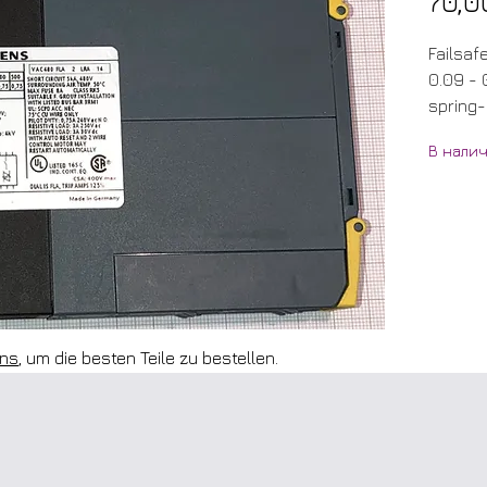
70,0
Failsaf
0.09 - 0
spring-
В налич
uns
, um die besten Teile zu bestellen.