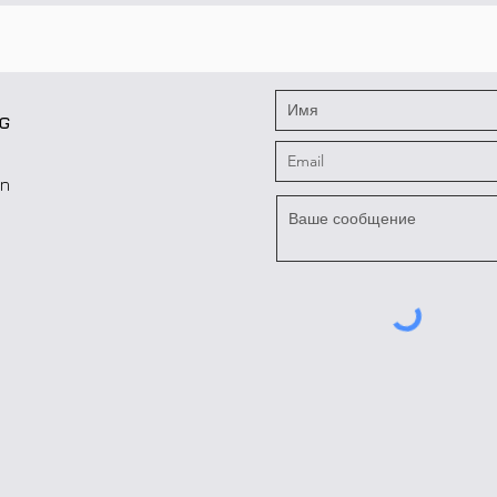
KG
in