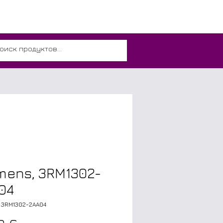
mens, 3RM1302-
04
 3RM1302-2AA04